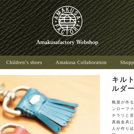
Children’s shoes
Amakusa Collaboration
Shopp
キル
ルダ
靴屋が作
ンローフ
チラリと
真鍮金具
人が作り