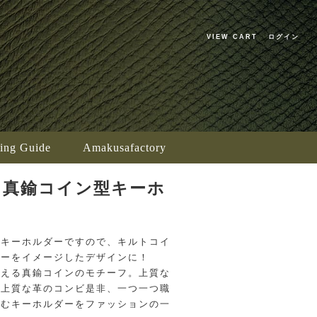
VIEW CART
ログイン
ing Guide
Amakusafactory
ト真鍮コイン型キーホ
ー
るキーホルダーですので、キルトコイ
ァーをイメージしたデザインに！
見える真鍮コインのモチーフ。上質な
に上質な革のコンビ是非、一つ一つ職
込むキーホルダーをファッションの一