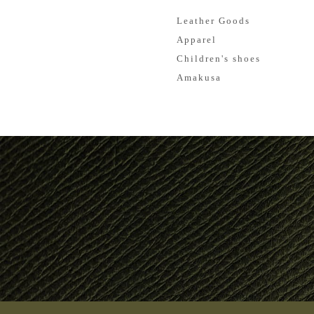
Leather Goods
Apparel
Children's shoes
Amakusa