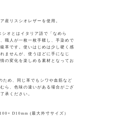
リア産リスシオレザーを使用。
o リスシオとはイタリア語で「なめら
し、職人が一枚一枚手鞣し、手染めで
高級革です。使いはじめは少し硬く感
しれませんが、使うほどに手になじ
表情の変化を楽しめる素材となってお
のため、同じ革でもシワや血筋など
色むら、色味の違いがある場合がござ
ご了承ください。
H100× D10mm (最大外寸サイズ）