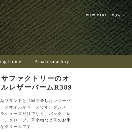
VIEW CART
ログイン
ing Guide
Amakusafactory
クサファクトリーのオ
ルレザーバームR389
粧品ブランドと共同開発したレザーバ
ホースオイルがベースです。ダンス
ロラシューズだけでなく、バック、レ
ァー、グローブ、革小物など革のお手
適なクリームです。