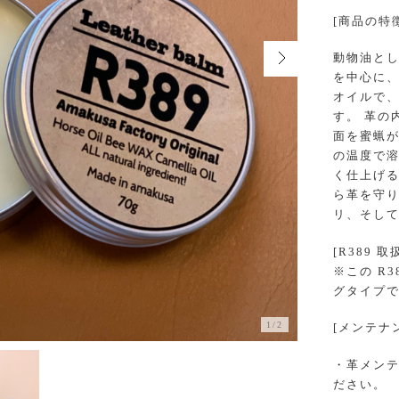
[商品の特
動物油と
を中心に、
オイルで
す。 革の
面を蜜蝋か
の温度で
く仕上げ
ら革を守り
リ、そして
[R389 
※この R
グタイプ
1/2
[メンテナ
・革メンテ
ださい。