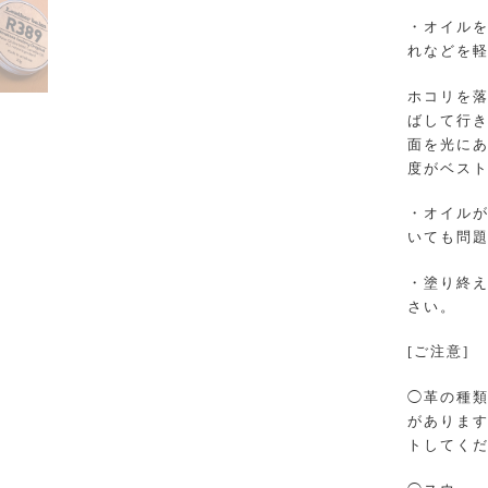
・オイル
れなどを軽
ホコリを落
ばして行
面を光にあ
度がベスト
・オイルか
いても問題
・塗り終え
さい。
[ご注意]
◯革の種
があります
トしてくた