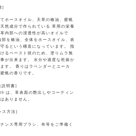
徴]
してホースオイル、天草の椿油、蜜蝋
天然成分で作られている 革用の栄養
、革内部への浸透性が高いオイルで
内部を椿油、全体をホースオイル、表
゙守るという構造になっています。 指
溶けるペースト状のため、塗りムラ無
る事が出来ます。 水分や過度な乾燥か
ます。 香りはラベンダーとユーカ
蜜蝋の香りです。
取扱説明書]
389 は、革表面の艶出しやコーティン
ではありません。
ンス方法]
ナンス専用ブラシ、布等をご準備く