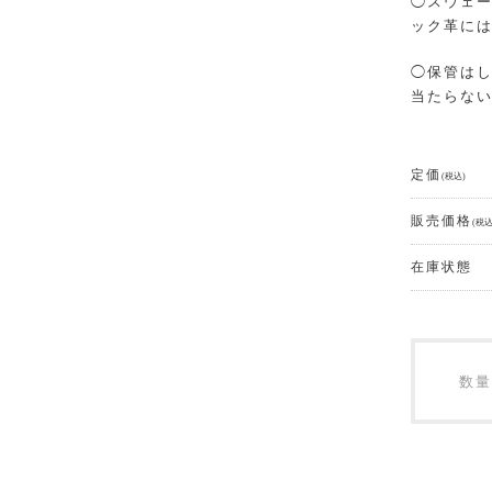
◯スウェー
ック革には
◯保管はし
当たらない
定価
(税込)
販売価格
(税込
在庫状態
数量