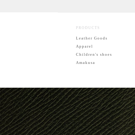
PRODUCTS
Leather Goods
Apparel
Children's shoes
Amakusa